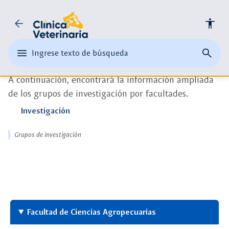
Universidad
arrow_back
accessibility
groups
de
Grupos de Investigación
edit
menu
close
search
Ingrese texto de búsqueda
la
Ingrese
abrir
cerrar
página
[Investigación]
texto
el
buscad
de
Salle
A continuación, encontrará la información ampliada
o
menu
busque
una
de los grupos de investigación por facultades.
principal
palabra
Investigación
clave
Grupos de investigación
Facultad de Ciencias Agropecuarias