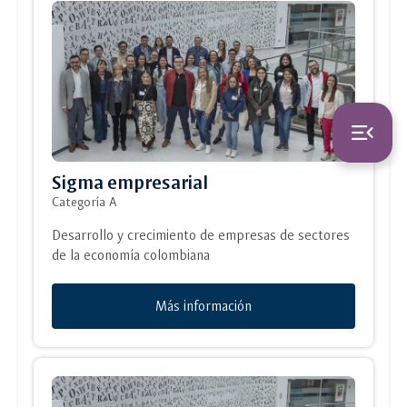
switch_access_shortcut
close
Opciones Rápidas
menu_open
opciones
rápidas
Sigma empresarial
navigate_next
Preguntas Frecuentes
Categoría A
Desarrollo y crecimiento de empresas de sectores
de la economía colombiana
Más información